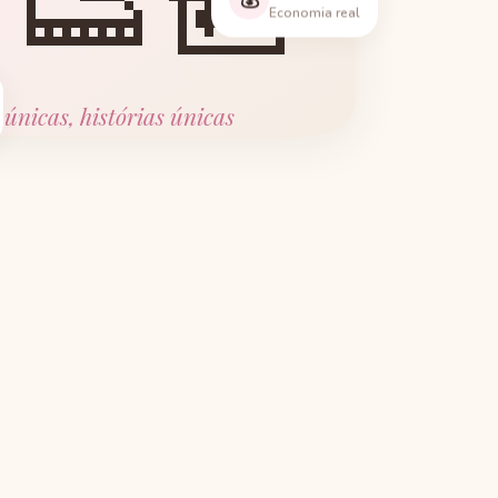
👟🎒
Economia real
 únicas, histórias únicas