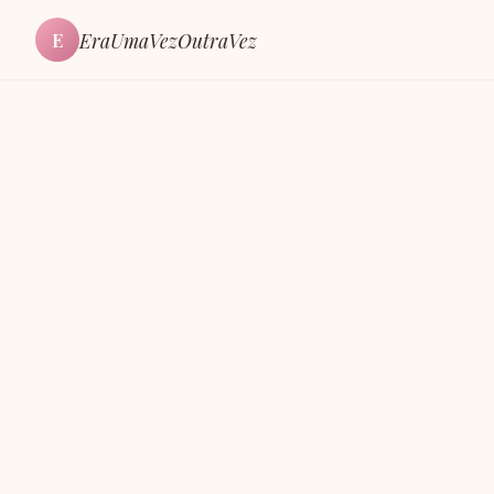
EraUmaVezOutraVez
E