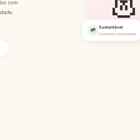

ados com
dade,
Sustentável
Peças
🌱
Consumo consciente