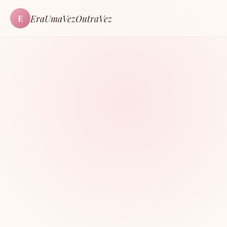
EraUmaVezOutraVez
E