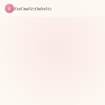
EraUmaVezOutraVez
E