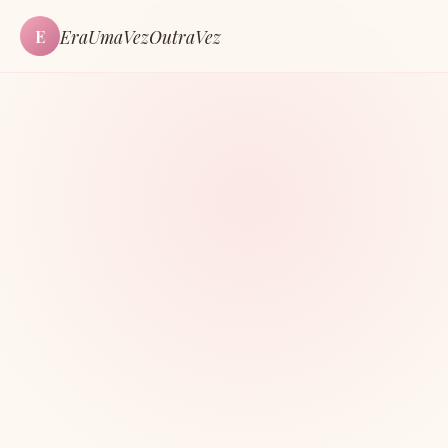
EraUmaVezOutraVez
E