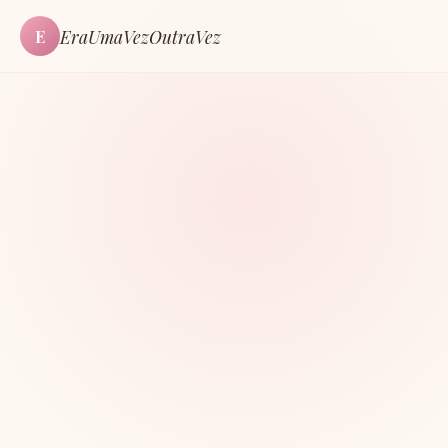
EraUmaVezOutraVez
E