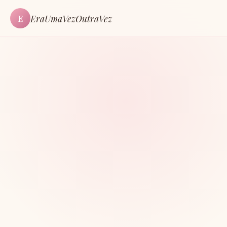
EraUmaVezOutraVez
E