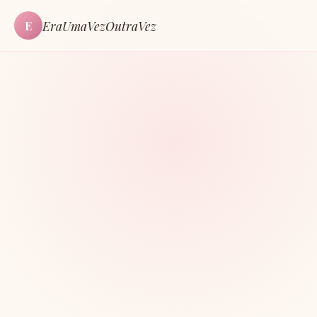
EraUmaVezOutraVez
E