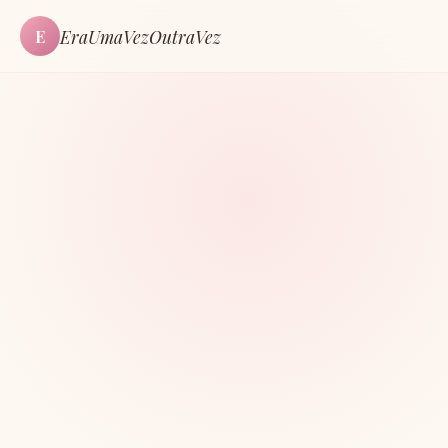
EraUmaVezOutraVez
E