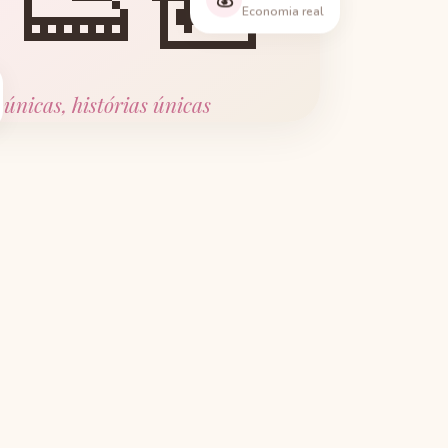
👟🎒
Economia real
 únicas, histórias únicas