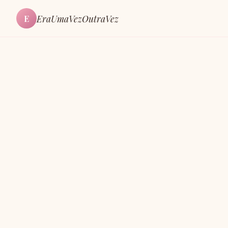
EraUmaVezOutraVez
E