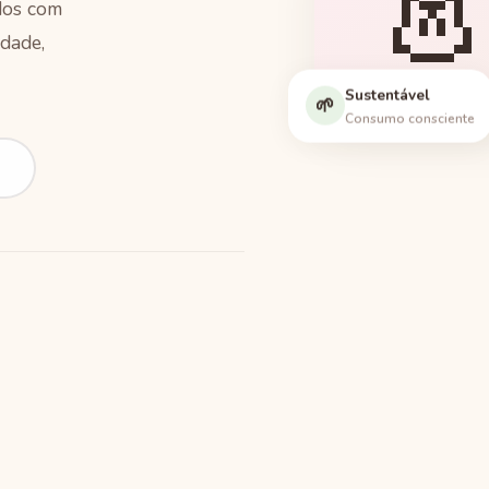

ados com
dade,
Sustentável
Peças
🌱
Consumo consciente