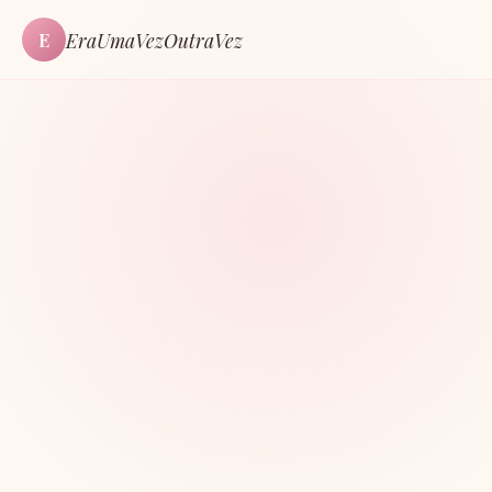
EraUmaVezOutraVez
E