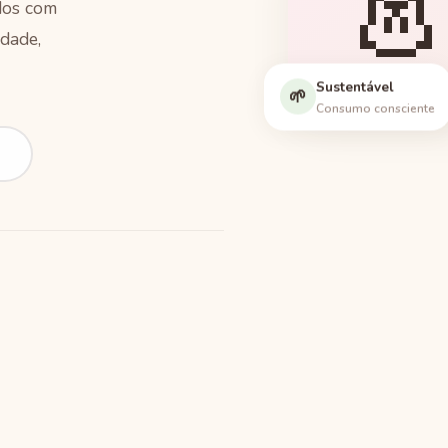

ados com
dade,
Sustentável
Peças
🌱
Consumo consciente