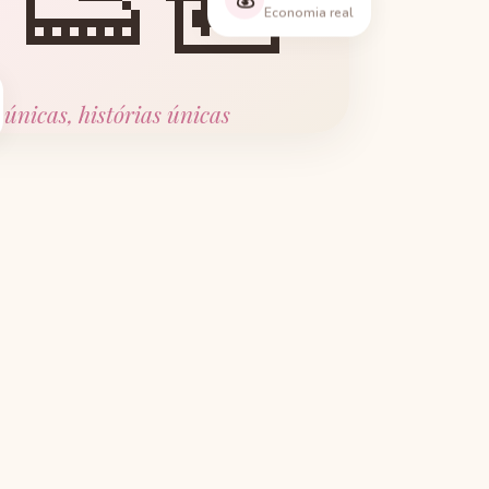
👟🎒
Economia real
 únicas, histórias únicas