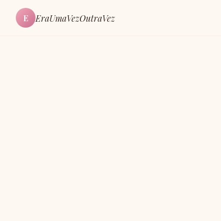
EraUmaVezOutraVez
E