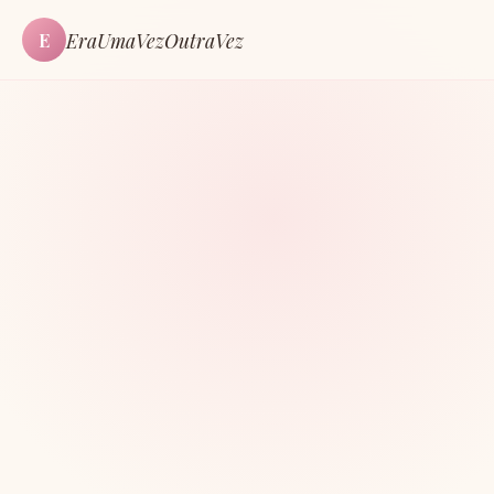
EraUmaVezOutraVez
E