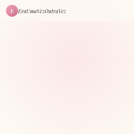
EraUmaVezOutraVez
E