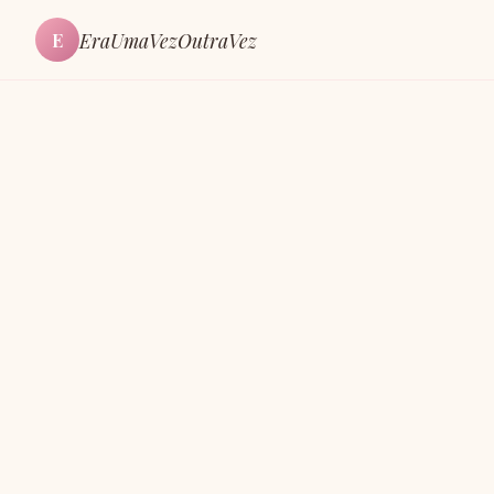
EraUmaVezOutraVez
E