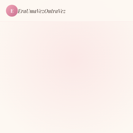
EraUmaVezOutraVez
E