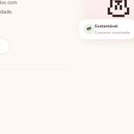

ados com
dade,
Sustentável
Peças
🌱
Consumo consciente