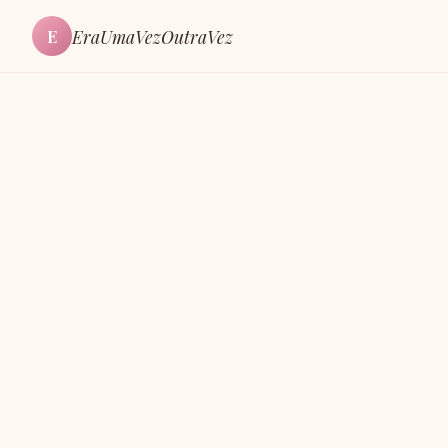
EraUmaVezOutraVez
E