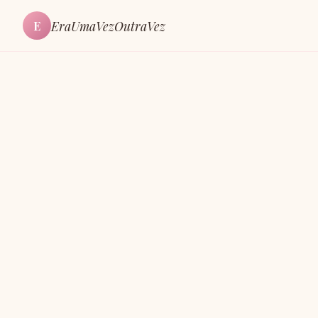
EraUmaVezOutraVez
E