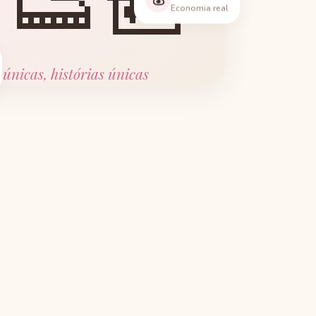
👟🎒
Economia real
 únicas, histórias únicas