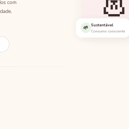

ados com
dade,
Sustentável
Peças
🌱
Consumo consciente