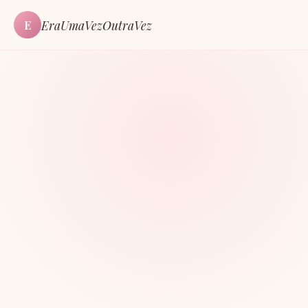
EraUmaVezOutraVez
E