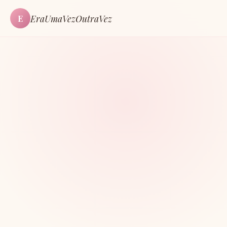
EraUmaVezOutraVez
E